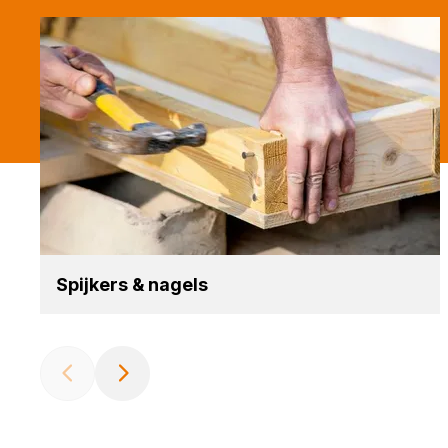
Spij­kers
&
nagels