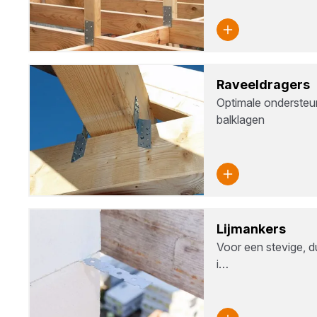
Raveel­dra­gers
Optimale ondersteun
balklagen
Lijm­an­kers
Voor een stevige, 
i…