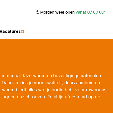
Morgen weer open
vanaf 07:00 uur
Vacatures
n materiaal. IJzerwaren en bevestigingsmaterialen
. Daarom kies je voor kwaliteit, duurzaamheid en
erwaren biedt alles wat je nodig hebt voor ruwbouw,
 pluggen en schroeven. En altijd afgestemd op de