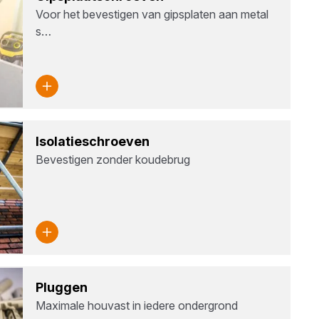
Voor het bevestigen van gipsplaten aan metal
s…
Iso­la­tie­schroe­ven
Bevestigen zonder koudebrug
Plug­gen
Maximale houvast in iedere ondergrond