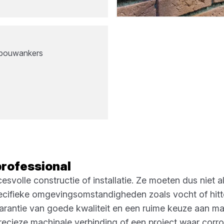
spouwankers
professional
olle constructie of installatie. Ze moeten dus niet all
ecifieke omgevingsomstandigheden zoals vocht of hitte.
 garantie van goede kwaliteit en een ruime keuze aan mat
recieze machinale verbinding of een project waar corr