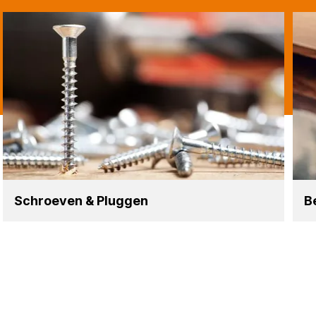
Schroe­ven
&
Plug­gen
Be