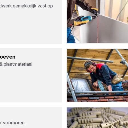
dwerk gemakkelijk vast op
roe­ven
& plaatmateriaal
r voorboren.