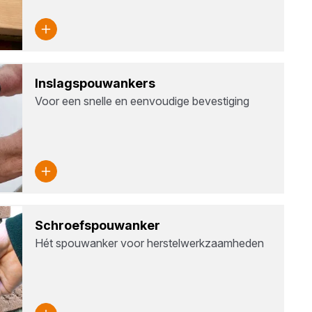
Inslagspouw­an­kers
Voor een snelle en eenvoudige bevestiging
Schroefspouw­an­ker
Hét spouwanker voor herstelwerkzaamheden