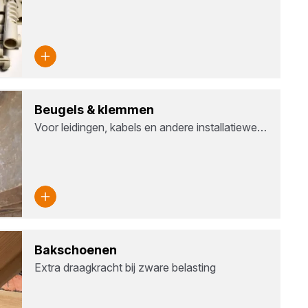
Beu­gels
&
klem­men
Voor leidingen, kabels en andere installatiewe…
Bak­schoe­nen
Extra draagkracht bij zware belasting