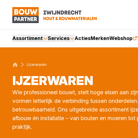
Assortiment
Services
Acties
Merken
Webshop
IJzerwaren
IJZER­WA­REN
Wie professioneel bouwt, stelt hoge eisen aan zij
vormen letterlijk de verbinding tussen onderdelen
betrouwbaarheid. Ons uitgebreide assortiment ijz
afbouw én installatie – van bouten en moeren tot
praktijk.