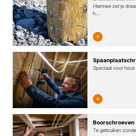
Hiermee zet je draa
h…
Spaan­plaat­sch
Speciaal voor hout 
Boor­schroe­ven
Te gebruiken zonde