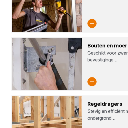
Bou­ten en moe­
Geschikt voor zwar
bevestiginge…
Regel­dra­gers
Stevig en efficiënt
ondergrond…