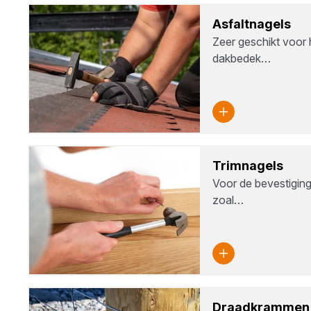
Asfalt­na­gels
Zeer geschikt voor 
dakbedek…
Trim­na­gels
Voor de bevestiging
zoal…
Draad­kram­men