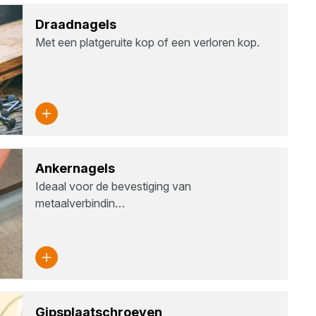
Draad­na­gels
Met een platgeruite kop of een verloren kop.
Ankern­a­gels
Ideaal voor de bevestiging van
metaalverbindin…
Gips­plaat­schroe­ven