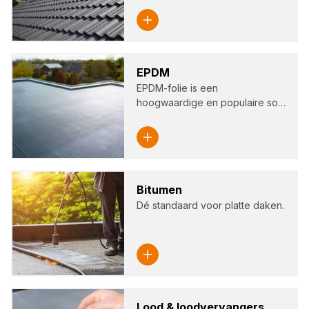
EPDM
EPDM-folie is een
hoogwaardige en populaire so…
Bitu­men
Dé standaard voor platte daken.
Lood
&
lood­ver­van­gers