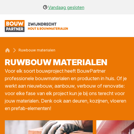
Vandaag gesloten
Ruwbouw materialen
RUW­BOUW MATE­RI­A­LEN
Voor elk soort bouwproject heeft BouwPartner
professionele bouwmaterialen en producten in huis. Of je
werkt aan nieuwbouw, aanbouw, verbouw of renovatie:
voor elke fase van elk project kun je bij ons terecht voor
jouw materialen. Denk ook aan deuren, kozijnen, vloeren
en prefab-elementen!