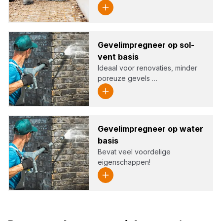
Gevel­im­preg­neer op sol­
vent basis
Ideaal voor renovaties, minder
poreuze gevels …
Gevel­im­preg­neer op water
basis
Bevat veel voordelige
eigenschappen!