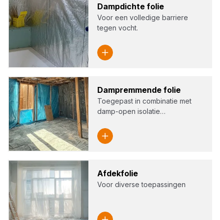
Damp­dich­te folie
Voor een volledige barriere
tegen vocht.
Dam­p­rem­men­de folie
Toegepast in combinatie met
damp-open isolatie…
Afdek­fo­lie
Voor diverse toepassingen