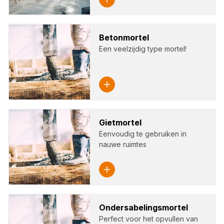
Beton­mor­tel
Een veelzijdig type mortel!
Giet­mor­tel
Eenvoudig te gebruiken in
nauwe ruimtes
Onders­a­be­lings­mor­tel
Perfect voor het opvullen van