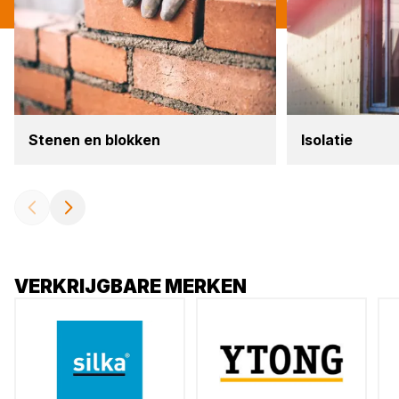
Ste­nen en blok­ken
Iso­la­tie
VERKRIJGBARE MERKEN