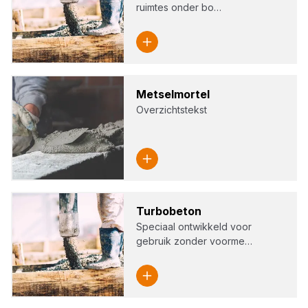
ruimtes onder bo…
Met­sel­m­or­tel
Overzichtstekst
Tur­bo­be­ton
Speciaal ontwikkeld voor
gebruik zonder voorme…