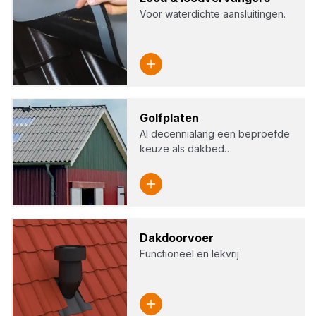
Voor waterdichte aansluitingen.
Golf­pla­ten
Al decennialang een beproefde
keuze als dakbed…
Dak­door­voer
Functioneel en lekvrij