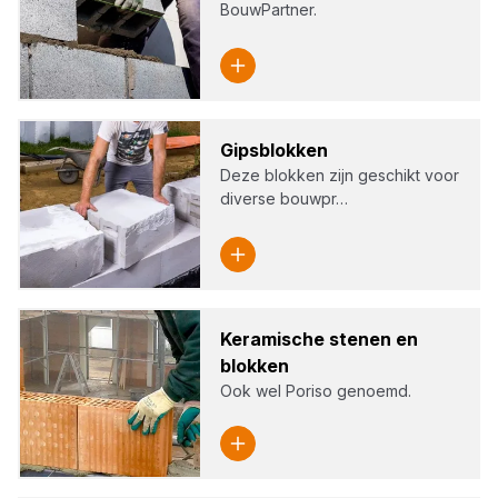
BouwPartner.
Gips­blok­ken
Deze blokken zijn geschikt voor
diverse bouwpr…
Kera­mi­sche ste­nen en
blok­ken
Ook wel Poriso genoemd.