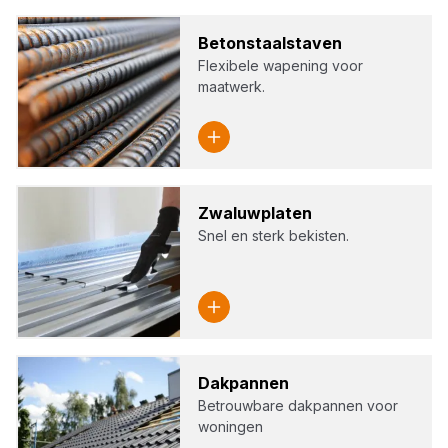
Beton­staal­sta­ven
Flexibele wapening voor
maatwerk.
Zwa­luw­pla­ten
Snel en sterk bekisten.
Dak­pan­nen
Betrouwbare dakpannen voor
woningen