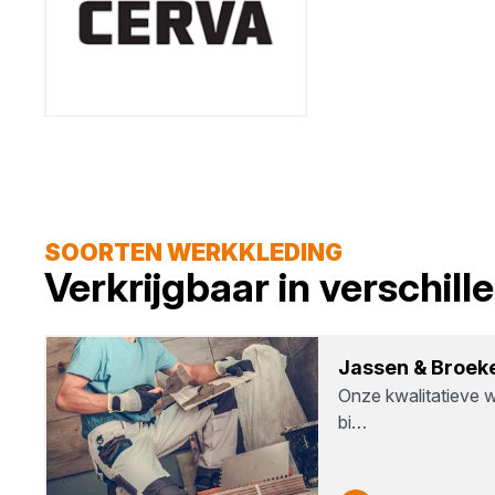
SOORTEN WERKKLEDING
Verkrijgbaar in verschil
Jas­sen
&
Broe­k
Onze kwalitatieve 
bi…