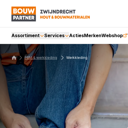
Assortiment
Services
Acties
Merken
Webshop
PBM & werkkleding
Werkkleding