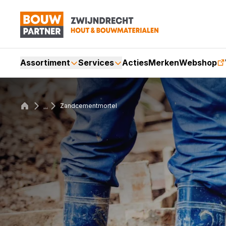
Assortiment
Services
Acties
Merken
Webshop
...
Zandcementmortel