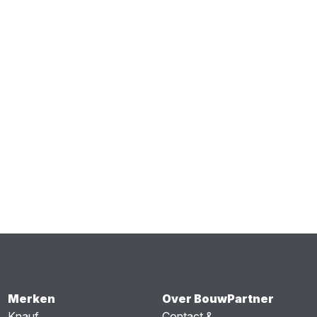
Merken
Over BouwPartner
Knauf
Contact &