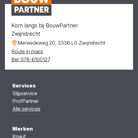
Kom langs bij BouwPartner
Zwijndrecht
Merwedeweg 20, 3336 LG Zwijndrecht
Route in maps
Bel: 078-6100127
Services
Slijpservice
ProfPartner
Alle services
Merken
Knauf