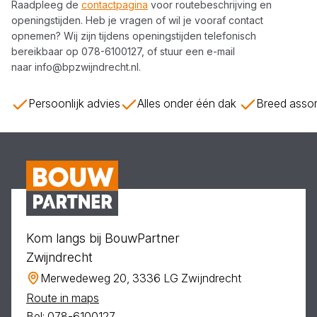
Raadpleeg de
contactpagina
voor routebeschrijving en
openingstijden. Heb je vragen of wil je vooraf contact
opnemen? Wij zijn tijdens openingstijden telefonisch
bereikbaar op
078-6100127
, of stuur een e-mail
naar
info@bpzwijndrecht.nl
.
Persoonlijk advies
Alles onder één dak
Breed assor
Kom langs bij BouwPartner
Zwijndrecht
Merwedeweg 20, 3336 LG Zwijndrecht
Route in maps
Bel: 078-6100127