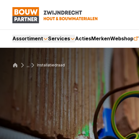
Assortiment
Services
Acties
Merken
Webshop
...
Installatiedraad