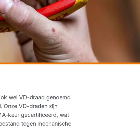
– ook wel VD-draad genoemd.
al. Onze VD-draden zijn
MA-keur gecertificeerd, wat
ad bestand tegen mechanische