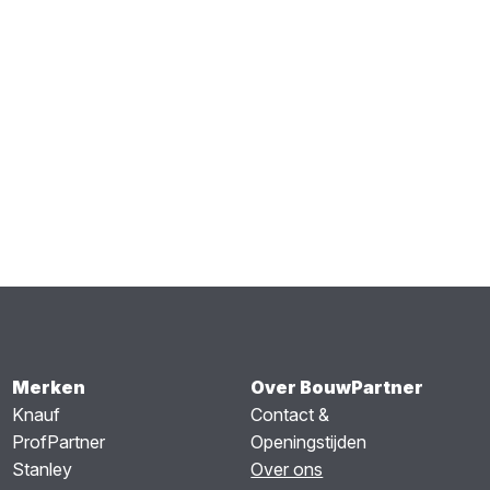
Merken
Over BouwPartner
Knauf
Contact &
ProfPartner
Openingstijden
Stanley
Over ons