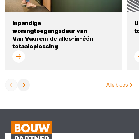
Inpandige
U
woningtoegangsdeur van
t
Van Vuuren: de alles-in-één
totaaloplossing
Alle blogs