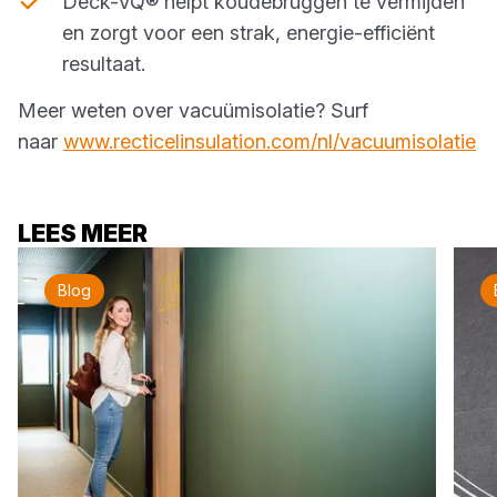
Deck-VQ® helpt koudebruggen te vermijden
en zorgt voor een strak, energie-efficiënt
resultaat.
Meer weten over vacuümisolatie? Surf
naar
www.recticelinsulation.com/nl/vacuumisolatie
LEES MEER
Blog