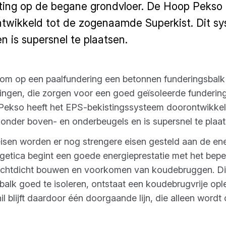
iting op de begane grondvloer. De Hoop Pekso
twikkeld tot de zogenaamde Superkist. Dit s
 is supersnel te plaatsen.
n om op een paalfundering een betonnen funderingsbalk 
ngen, die zorgen voor een goed geïsoleerde fundering
Pekso heeft het EPS-bekistingssysteem doorontwikke
zonder boven- en onderbeugels en is supersnel te plaat
en worden er nog strengere eisen gesteld aan de ene
getica begint een goede energieprestatie met het bep
uchtdicht bouwen en voorkomen van koudebruggen. Die 
balk goed te isoleren, ontstaat een koudebrugvrije op
l blijft daardoor één doorgaande lijn, die alleen word