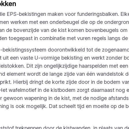
okken
 die EPS-bekistingen maken voor funderingsbalken. Elke
temen werken met een onderbeugel die op de ondergron
 Aan de bovenzijde van de kist komen bovenbeugels om 
en toegepast in combinatie met vuren regels langs de
bekistingssysteem doorontwikkeld tot de zogenaamde 
t uit een vaste U-vormige bekisting en werkt zonder 
lstokken. Dit zijn ongelijkzijdige haarspelden met een
end element wordt de lange zijde van één wandelstok
prikt. Hierbij dringt de korte zijde door in de bodem v
 Het wafelmotief in de kistbodem zorgt daarnaast nog ee
er gewoon wapening in de kist, met de nodige afstands
ng is ook mogelijk. Dat scheelt tijd en moeite op de 
tstof trekpennen door de kistwanden, in plaats van d