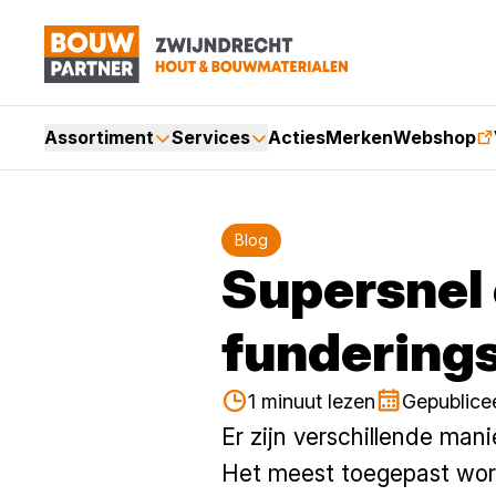
Assortiment
Services
Acties
Merken
Webshop
Blog
Supersnel 
fundering
1 minuut lezen
Gepublicee
Er zijn verschillende man
Het meest toegepast wor