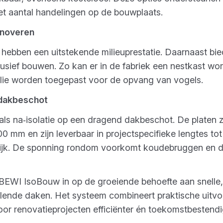
et aantal handelingen op de bouwplaats.
renoveren
ebben een uitstekende milieuprestatie. Daarnaast bie
usief bouwen. Zo kan er in de fabriek een nestkast wo
lie worden toegepast voor de opvang van vogels.
 dakbeschot
als na‑isolatie op een dragend dakbeschot. De platen z
 mm en zijn leverbaar in projectspecifieke lengtes t
lijk. De sponning rondom voorkomt koudebruggen en dr
 BEWI IsoBouw in op de groeiende behoefte aan snell
llende daken. Het systeem combineert praktische uitv
rdoor renovatieprojecten efficiënter én toekomstbestend