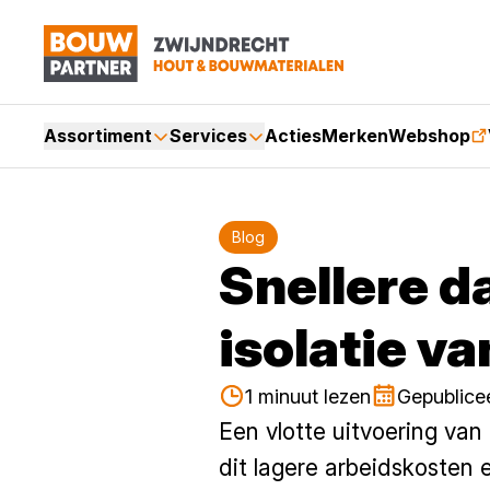
Assortiment
Services
Acties
Merken
Webshop
Blog
Snellere d
isolatie v
1 minuut lezen
Gepublice
Een vlotte uitvoering van
dit lagere arbeidskosten