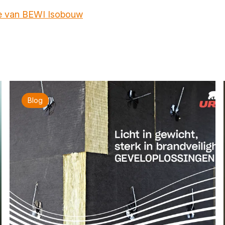
e van BEWI Isobouw
Blog