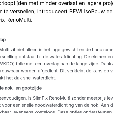
orlooptijden met minder overlast en lagere pro
r te versnellen, introduceert BEWI IsoBouw e
Fix RenoMulti.
lap
Multi zit niet alleen in het lage gewicht en de handza
snelling ontstaat bij de waterafdichting. De elementen
O) folie met een overlap aan de lange zijde. Dankzij
trouwbaar worden afgedicht. Dit verkleint de kans op v
 het dak snel waterdicht.
e nok- en gootzijde
envoudigen, is SlimFix RenoMulti zonder meerprijs le
gt voor een snelle noodwaterdichting van de nok. Aan de
ikbaar, eveneens kosteloos. Deze opties ondersteunen