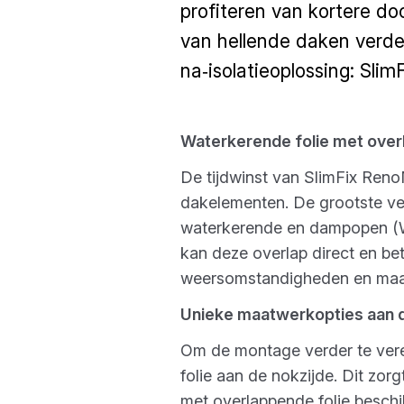
profiteren van kortere do
van hellende daken verde
na‑isolatieoplossing: Slim
Waterkerende folie met over
De tijdwinst van SlimFix Reno
dakelementen. De grootste ver
waterkerende en dampopen (WKD
kan deze overlap direct en be
weersomstandigheden en maakt
Unieke maatwerkopties aan d
Om de montage verder te vere
folie aan de nokzijde. Dit zor
met overlappende folie besch