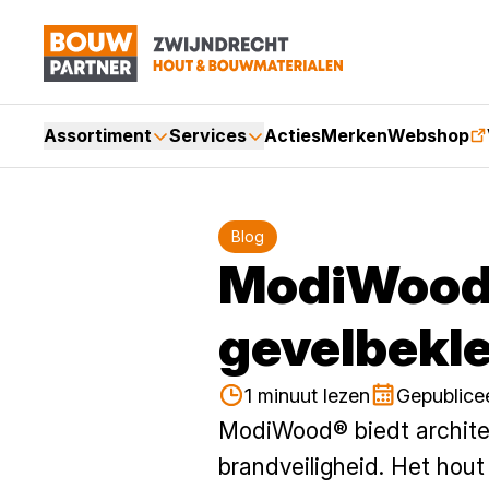
Assortiment
Services
Acties
Merken
Webshop
Blog
ModiWood®
gevelbekl
1 minuut lezen
Gepublice
ModiWood® biedt archite
brandveiligheid. Het hou