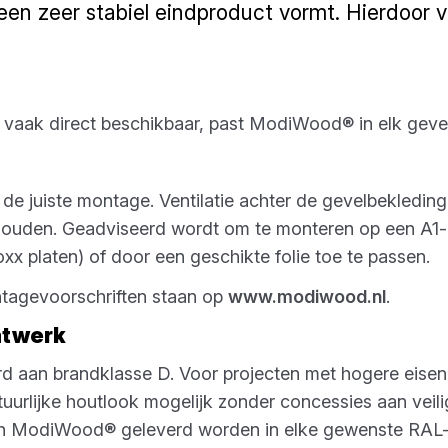
een zeer stabiel eindproduct vormt. Hierdoor
, vaak direct beschikbaar, past ModiWood® in elk geve
de juiste montage. Ventilatie achter de gevelbekleding 
 houden. Geadviseerd wordt om te monteren op een A1-
xx platen) of door een geschikte folie toe te passen.
ntagevoorschriften staan op
www.modiwood.nl
.
atwerk
aan brandklasse D. Voor projecten met hogere eisen i
atuurlijke houtlook mogelijk zonder concessies aan veil
an ModiWood® geleverd worden in elke gewenste RAL- 