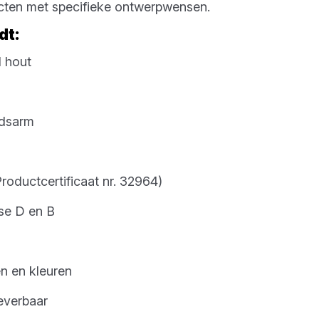
cten met specifieke ontwerpwensen.
dt:
 hout
udsarm
oductcertificaat nr. 32964)
se D en B
n en kleuren
leverbaar