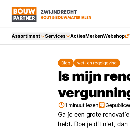
Assortiment
Services
Acties
Merken
Webshop
Blog
wet- en regelgeving
Is mijn re
vergunnin
1 minuut lezen
Gepublice
Ga je een grote renovatie
hebt. Doe je dit niet, dan