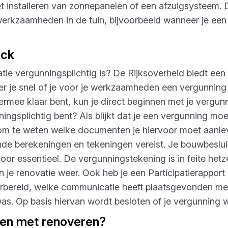
t installeren van zonnepanelen of een afzuigsysteem. 
rkzaamheden in de tuin, bijvoorbeeld wanneer je een 
eck
vatie vergunningsplichtig is? De Rijksoverheid biedt e
r je snel of je voor je werkzaamheden een vergunning
ermee klaar bent, kun je direct beginnen met je vergu
ingsplichtig bent? Als blijkt dat je een vergunning mo
 om te weten welke documenten je hiervoor moet aanle
ende berekeningen en tekeningen vereist. Je bouwbeslu
oor essentieel. De vergunningstekening is in feite het
 je renovatie weer. Ook heb je een Participatierapport n
orbereid, welke communicatie heeft plaatsgevonden m
s. Op basis hiervan wordt besloten of je vergunning w
nen met renoveren?