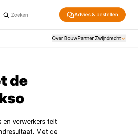
Advies & bestellen
Over BouwPartner Zwijndrecht
t de
ekso
 en verwerkers telt
indresultaat. Met de