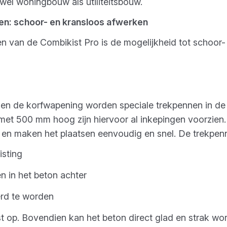
el woningbouw als utiliteitsbouw.
en: schoor- en kransloos afwerken
n van de Combikist Pro is de mogelijkheid tot schoor-
n en de korfwapening worden speciale trekpennen in d
n met 500 mm hoog zijn hiervoor al inkepingen voorzie
n maken het plaatsen eenvoudig en snel. De trekpen
isting
en in het beton achter
erd te worden
st op. Bovendien kan het beton direct glad en strak w