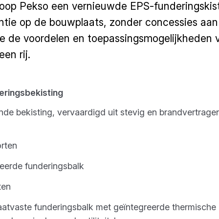
oop Pekso een vernieuwde EPS-funderingskist
ëntie op de bouwplaats, zonder concessies aan
n we de voordelen en toepassingsmogelijkheden
en rij.
deringsbekisting
ende bekisting, vervaardigd uit stevig en brandvertra
orten
leerde funderingsbalk
ten
atvaste funderingsbalk met geïntegreerde thermische is