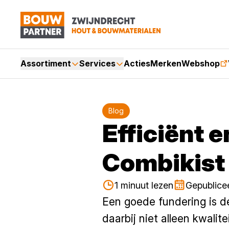
Assortiment
Services
Acties
Merken
Webshop
Blog
Efficiënt 
Combikist
1 minuut lezen
Gepublice
Een goede fundering is d
daarbij niet alleen kwali