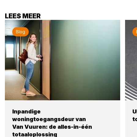
LEES MEER
Blog
Inpandige
U
woningtoegangsdeur van
t
Van Vuuren: de alles-in-één
totaaloplossing