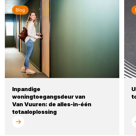
Blog
Inpandige
U
woningtoegangsdeur van
t
Van Vuuren: de alles-in-één
totaaloplossing