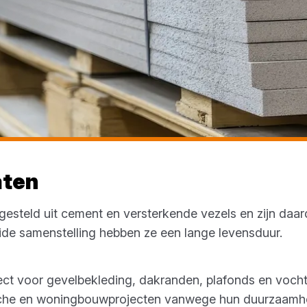
aten
gesteld uit cement en versterkende vezels en zijn daa
lide samenstelling hebben ze een lange levensduur.
fect voor gevelbekleding, dakranden, plafonds en voch
rische en woningbouwprojecten vanwege hun duurzaamhe